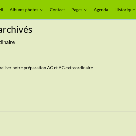
il
Albums photos
Contact
Pages
Agenda
Historique
archivés
dinaire
inaliser notre préparation AG et AG extraordinaire