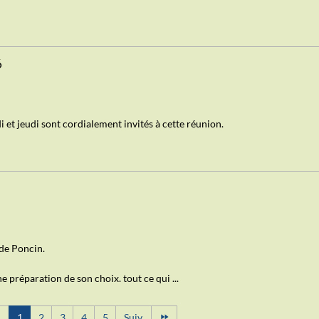
6
et jeudi sont cordialement invités à cette réunion.
 de Poncin.
 préparation de son choix. tout ce qui ...
.
1
2
3
4
5
Suiv.