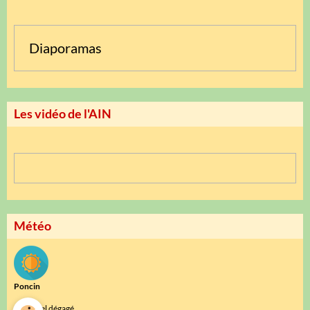
Diaporamas
Les vidéo de l'AIN
Météo
Poncin
°C
27
Ciel dégagé