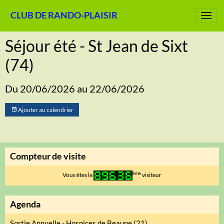
CLUB DE RANDO-PLAISIR
Séjour été - St Jean de Sixt
(74)
Du 20/06/2026
au 22/06/2026
Ajouter au calendrier
Compteur de visite
ème
Vous êtes le
visiteur
Agenda
Sortie Annuelle - Hospices de Beaune (21)