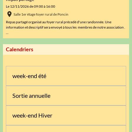
Le 12/11/2026
de 09:00
à 16:00
Salle 1er étage foyer rural de Poncin
Repas partagé organisé au foyer rural précedé d'une randonnée. Une
information et descriptif sera envoyé à tous les membres de notre association .
...
Calendriers
week-end été
Sortie annuelle
week-end Hiver